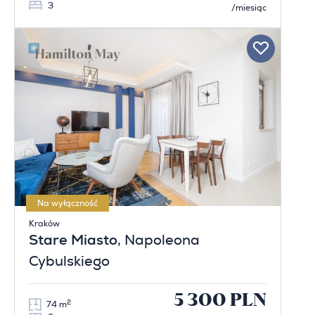
3
/miesiąc
Na wyłączność
Kraków
Stare Miasto
, Napoleona
Cybulskiego
5 300 PLN
2
74 m