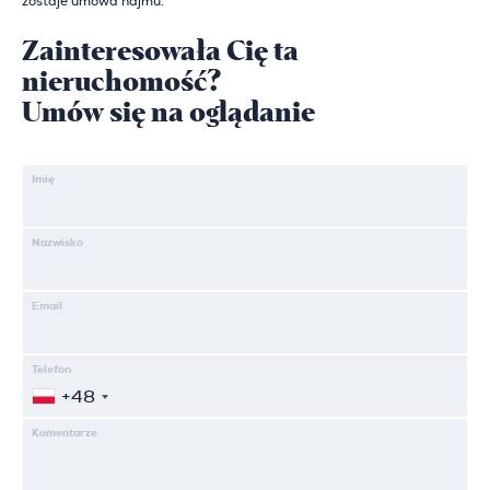
zostaje umowa najmu.
Zainteresowała Cię ta
nieruchomość?
Umów się na oglądanie
Imię
Nazwisko
Email
Telefon
+48
Komentarze