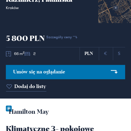
Kraków
5 800 PLN
Szczegóły ceny
PLN
€
$
2
66 m
2
Umów się na oglądanie
Dodaj do listy
Hamilton May
Klimatyczne 3- pokojowe