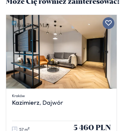
Może Cię również zainteresować:
Kraków
Kazimierz
, Dajwór
5 460 PLN
2
57 m