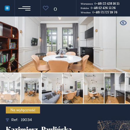
(+48) 22 428 16 15
Warszawa
(+48) 12 426 51 26
0
Kraków
(+48) 71 727 19 76
Wrocław
Na wyłączność
Ref:
19034
Kazimierz, Paulińska