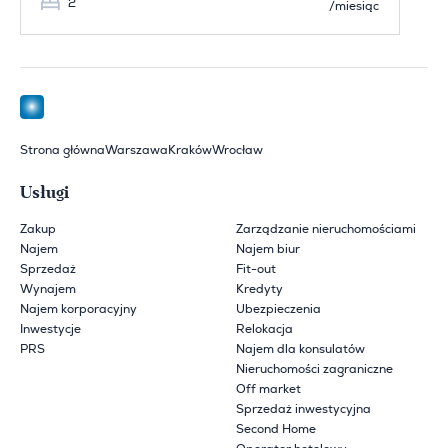
2
/miesiąc
Strona główna
Warszawa
Kraków
Wrocław
Usługi
Zakup
Zarządzanie nieruchomościami
Najem
Najem biur
Sprzedaż
Fit-out
Wynajem
Kredyty
Najem korporacyjny
Ubezpieczenia
Inwestycje
Relokacja
PRS
Najem dla konsulatów
Nieruchomości zagraniczne
Off market
Sprzedaż inwestycyjna
Second Home