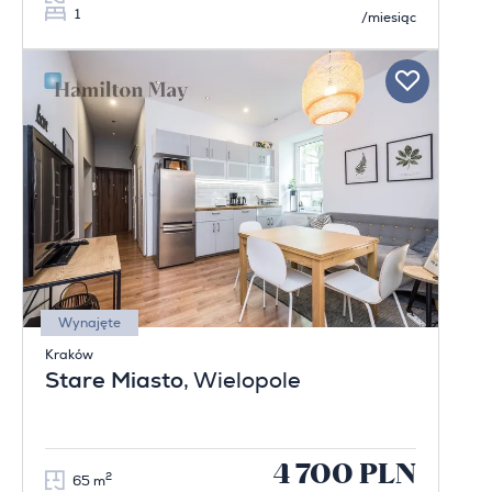
1
/miesiąc
Wynajęte
Kraków
Stare Miasto
, Wielopole
4 700 PLN
2
65 m