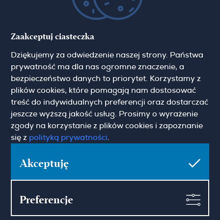
Zapisz się do newslettera
Zaakceptuj ciasteczka
Imię
Dziękujemy za odwiedzenie naszej strony. Państwa
prywatność ma dla nas ogromne znaczenie, a
Email
bezpieczeństwo danych to priorytet. Korzystamy z
plików cookies, które pomagają nam dostosować
treść do indywidualnych preferencji oraz dostarczać
jeszcze wyższą jakość usług. Prosimy o wyrażenie
zgody na korzystanie z plików cookies i zapoznanie
się z
polityką prywatności
.
Pokaż więcej
Zgoda marketingowa
Akceptuję
Preferencje
Hamilton May Warszawa
Sienna 39