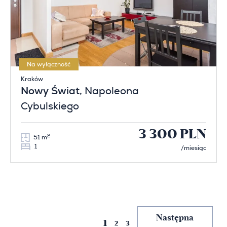
Na wyłączność
Kraków
Nowy Świat
, Napoleona
Cybulskiego
3 300 PLN
2
51 m
1
/miesiąc
Poprzednia
Następna
1
2
3