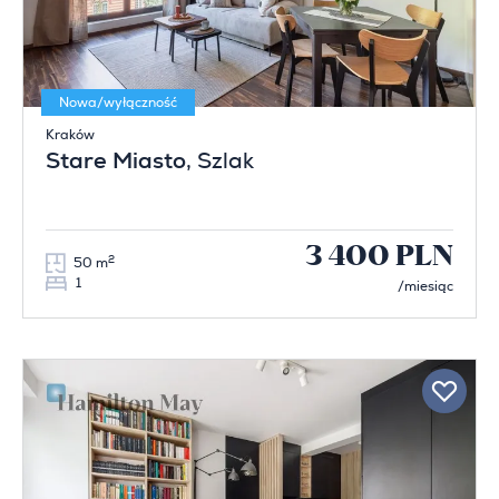
Nowa/wyłączność
Kraków
Stare Miasto
, Szlak
3 400 PLN
2
50 m
1
/miesiąc