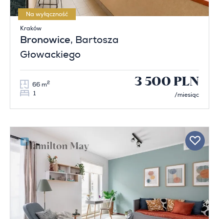
Na wyłączność
Kraków
Bronowice
, Bartosza
Głowackiego
3 500 PLN
2
66 m
1
/miesiąc