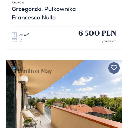
Kraków
Grzegórzki
, Pułkownika
Francesco Nullo
6 500 PLN
2
78 m
2
/miesiąc