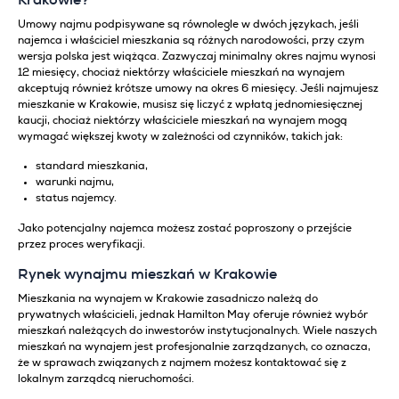
Krakowie?
Umowy najmu podpisywane są równolegle w dwóch językach, jeśli
najemca i właściciel mieszkania są różnych narodowości, przy czym
wersja polska jest wiążąca. Zazwyczaj minimalny okres najmu wynosi
12 miesięcy, chociaż niektórzy właściciele mieszkań na wynajem
akceptują również krótsze umowy na okres 6 miesięcy. Jeśli najmujesz
mieszkanie w Krakowie, musisz się liczyć z wpłatą jednomiesięcznej
kaucji, chociaż niektórzy właściciele mieszkań na wynajem mogą
wymagać większej kwoty w zależności od czynników, takich jak:
standard mieszkania,
warunki najmu,
status najemcy.
Jako potencjalny najemca możesz zostać poproszony o przejście
przez proces weryfikacji.
Rynek wynajmu mieszkań w Krakowie
Mieszkania na wynajem w Krakowie zasadniczo należą do
prywatnych właścicieli, jednak Hamilton May oferuje również wybór
mieszkań należących do inwestorów instytucjonalnych. Wiele naszych
mieszkań na wynajem jest profesjonalnie zarządzanych, co oznacza,
że w sprawach związanych z najmem możesz kontaktować się z
lokalnym zarządcą nieruchomości.