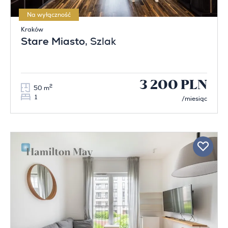
Na wyłączność
Kraków
Stare Miasto
, Szlak
3 200 PLN
2
50 m
1
/miesiąc