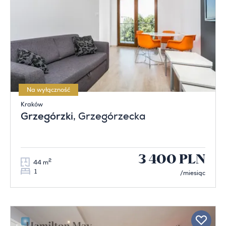
Na wyłączność
Kraków
Grzegórzki
, Grzegórzecka
3 400 PLN
2
44 m
1
/miesiąc