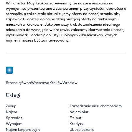
W Hamilton May Kraków zapewniamy, że nasze mieszkania na
wynajem są prezentowane z zachowaniem przejrzystości i dbałością o
szczegóły, a także stale aktualizujemy oferty na naszej stronie, aby
zapewnić Ci dostęp do najbardziej bieżącej oferty na rynku najmu
mieszkań w Krakowie. Jako pierwszy krok do znalezienia idealnego
mieszkania do wynajęcia w Krakowie, zalecamy skorzystanie z naszej
wyszukiwarki i dodanie do listy ulubionych kilku mieszkań, których
najmem możesz być zainteresowany.
Strona główna
Warszawa
Kraków
Wrocław
Usługi
Zakup
Zarządzanie nieruchomościami
Najem
Najem biur
Sprzedaż
Fit-out
Wynajem
Kredyty
Najem korporacyjny
Ubezpieczenia