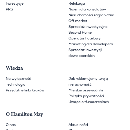
Inwestycje
Relokacja
PRS
Najem dla konsulatów
Nieruchomości zagraniczne
Off market
Sprzedaż inwestycyjna
Second Home
Operator hotelowy
Marketing dla dewelopera
Sprzedaż inwestycji
deweloperskich
Wiedza
Na wyłączność
Jak reklamujemy twoją
Technologia
nieruchomość
Przydatne linki Kraków
Miejskie przewodniki
Polityka prywatności
Uwaga o tłumaczeniach
O Hamilton May
O nas
Aktualności