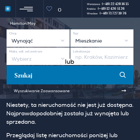
(+48) 22 428 16 15
Warszawa
(+48) 12 426 51 26
0
Kraków
(+48) 71 727 19 76
Wrocław
Hamilton May
Chcę
Typ
Wynająć
Mieszkanie
Maks. odl. od centrum
Lokalizacja
Wybierz
lub
Szukaj
Wyszukiwanie Zaawansowane
Niestety, ta nieruchomość nie jest już dostępna.
Najprawdopodobniej została już wynajęta lub
sprzedana.
Przeglądaj listę nieruchomości poniżej lub