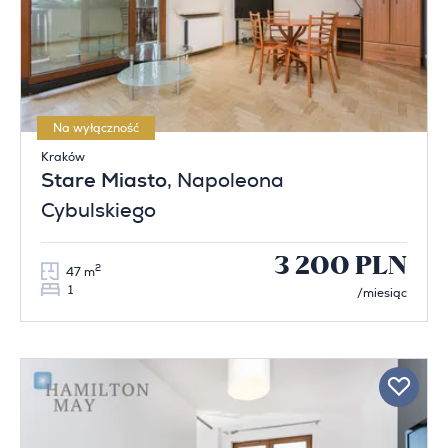
Na wyłączność
Kraków
Stare Miasto
, Napoleona
Cybulskiego
3 200 PLN
2
47 m
1
/miesiąc