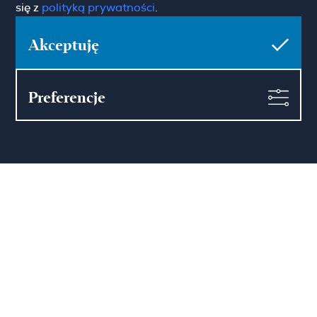
się z
polityką prywatności
.
Akceptuję
Hamilton May Warszawa
Sienna 39
Preferencje
00-121 Warszawa
(+48) 22 428 16 15
warsaw@hamiltonmay.com
Hamilton May Kraków
Cybulskiego 2
31-117 Krakow
(+48) 12 426 51 26
krakow@hamiltonmay.com