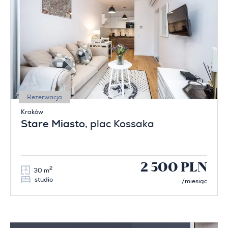
Rezerwacja
Kraków
Stare Miasto
, plac Kossaka
2 500 PLN
2
30 m
studio
/miesiąc