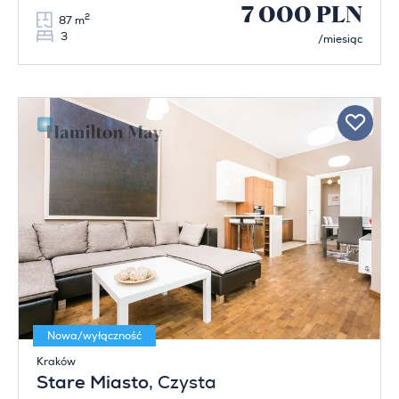
7 000 PLN
2
87 m
3
/miesiąc
Nowa/wyłączność
Kraków
Stare Miasto
, Czysta