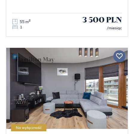
3 500 PLN
2
55 m
1
/miesiąc
Na wyłączność