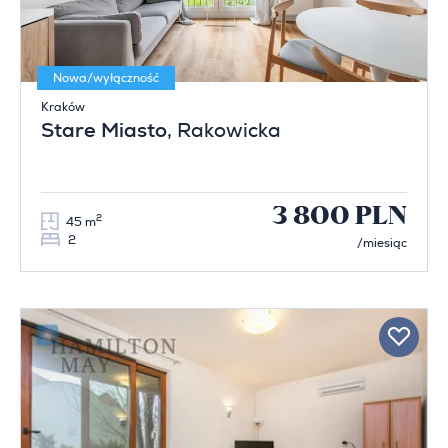
Nowa/wyłączność
Kraków
Stare Miasto
, Rakowicka
3 800 PLN
2
45 m
2
/miesiąc