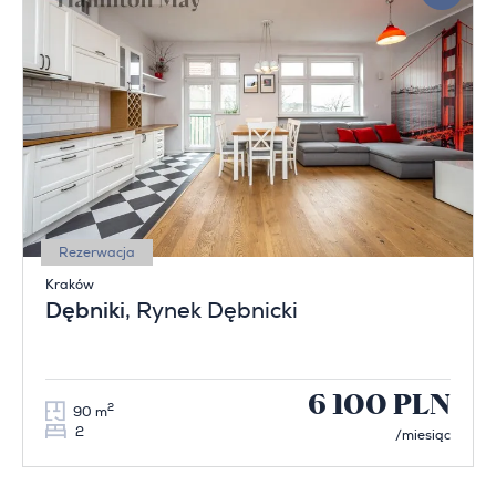
Rezerwacja
Kraków
Dębniki
, Rynek Dębnicki
6 100 PLN
2
90 m
2
/miesiąc