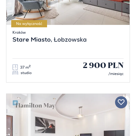
Na wyłączność
Kraków
Stare Miasto
, Łobzowska
2 900 PLN
2
37 m
studio
/miesiąc