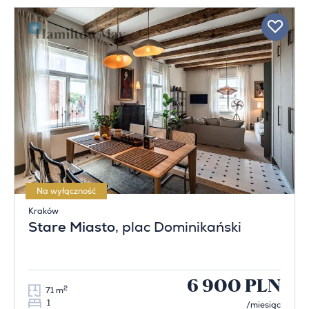
Na wyłączność
Kraków
Stare Miasto
, plac Dominikański
6 900 PLN
2
71 m
1
/miesiąc