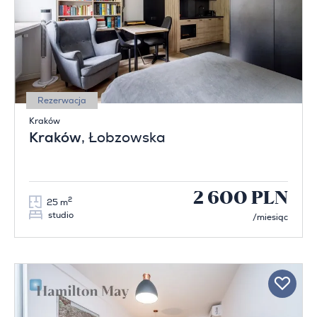
Rezerwacja
Kraków
Kraków
, Łobzowska
2 600 PLN
2
25 m
studio
/miesiąc