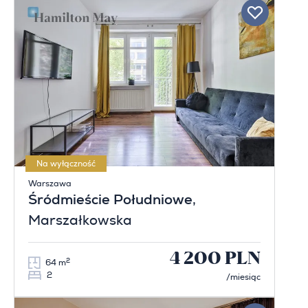
Na wyłączność
Warszawa
Śródmieście Południowe
,
Marszałkowska
4 200 PLN
2
64 m
2
/miesiąc