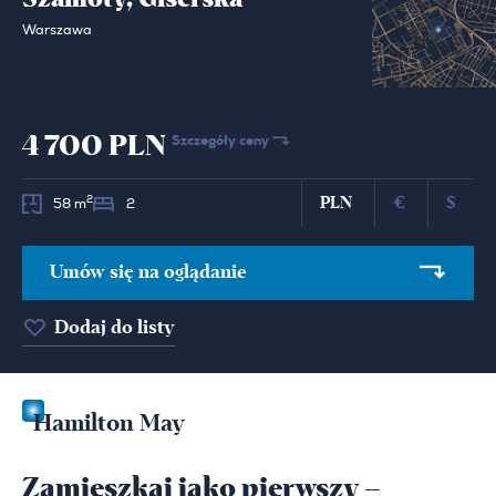
Warszawa
4 700 PLN
Szczegóły ceny
PLN
€
$
2
58 m
2
Umów się na oglądanie
Dodaj do listy
Hamilton May
Zamieszkaj jako pierwszy –