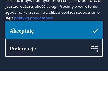
treść do indywidualnych preferencji oraz dostarczać
Imię
jeszcze wyższą jakość usług. Prosimy o wyrażenie
zgody na korzystanie z plików cookies i zapoznanie
się z
polityką prywatności
.
Email
Akceptuję
Preferencje
Pokaż więcej
Zgoda marketingowa
Hamilton May Warszawa
Sienna 39
00-121 Warszawa
(+48) 22 428 16 15
warsaw@hamiltonmay.com