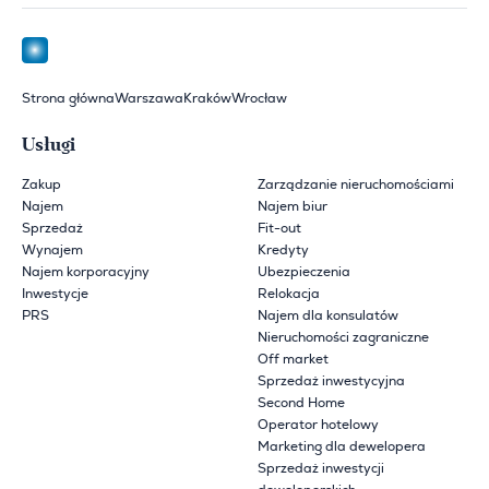
Strona główna
Warszawa
Kraków
Wrocław
Usługi
Zakup
Zarządzanie nieruchomościami
Najem
Najem biur
Sprzedaż
Fit-out
Wynajem
Kredyty
Najem korporacyjny
Ubezpieczenia
Inwestycje
Relokacja
PRS
Najem dla konsulatów
Nieruchomości zagraniczne
Off market
Sprzedaż inwestycyjna
Second Home
Operator hotelowy
Marketing dla dewelopera
Sprzedaż inwestycji