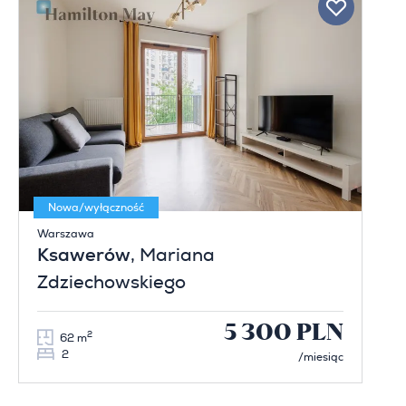
Nowa/wyłączność
Warszawa
Ksawerów
, Mariana
Zdziechowskiego
5 300 PLN
2
62 m
2
/miesiąc