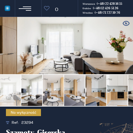
(+48) 22 428 16 15
Warszawa
(+48) 12 426 51 26
0
Kraków
(+48) 71 727 19 76
Wrocław
Na wyłączność
Ref:
23294
Szamoty, Giserska