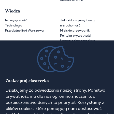
deweloperskich
Wiedza
Na wyłączność
Jak reklamujemy twoją
Technologia
nieruchomość
Przydatne linki Warszawa
Miejskie przewodniki
Polityka prywatności
Uwaga o tłumaczeniach
O Hamilton May
O nas
Aktualności
Kariera
Blog
Kontakt
Zaakceptuj ciasteczka
Dziękujemy za odwiedzenie naszej strony. Państwa
prywatność ma dla nas ogromne znaczenie, a
Zapisz się do newslettera
bezpieczeństwo danych to priorytet. Korzystamy z
plików cookies, które pomagają nam dostosować