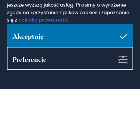
jeszcze wyższą jakość usług. Prosimy o wyrażenie
zgody na korzystanie z plików cookies i zapoznanie
się z
polityką prywatności
.
Hamilton May Warszawa
Sienna 39
Akceptuję
00-121 Warszawa
(+48) 22 428 16 15
warsaw@hamiltonmay.com
Preferencje
Hamilton May Kraków
Cybulskiego 2
31-117 Krakow
(+48) 12 426 51 26
krakow@hamiltonmay.com