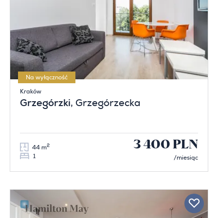
Na wyłączność
Kraków
Grzegórzki
, Grzegórzecka
3 400 PLN
2
44 m
1
/miesiąc