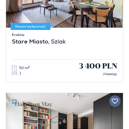
Nowa/wyłączność
Kraków
Stare Miasto
, Szlak
3 400 PLN
2
50 m
1
/miesiąc