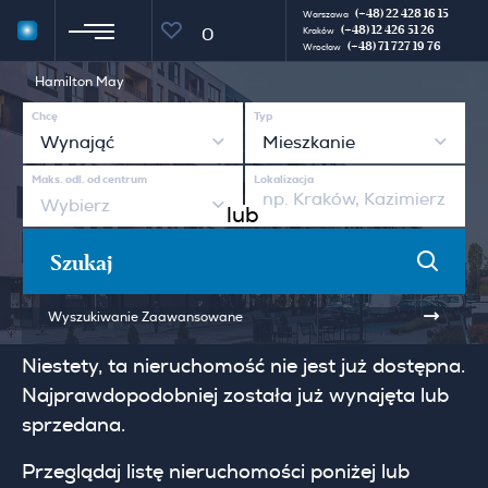
(+48) 22 428 16 15
Warszawa
(+48) 12 426 51 26
0
Kraków
(+48) 71 727 19 76
Wrocław
Hamilton May
Chcę
Typ
Wynająć
Mieszkanie
Maks. odl. od centrum
Lokalizacja
Wybierz
lub
Szukaj
Wyszukiwanie Zaawansowane
Niestety, ta nieruchomość nie jest już dostępna.
Najprawdopodobniej została już wynajęta lub
sprzedana.
Przeglądaj listę nieruchomości poniżej lub