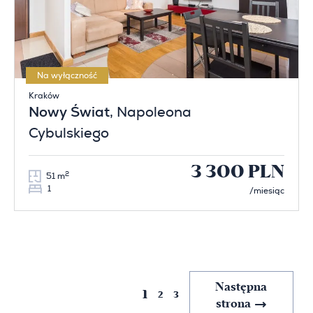
Na wyłączność
Kraków
Nowy Świat
, Napoleona
Cybulskiego
3 300 PLN
2
51 m
1
/miesiąc
Poprzednia
Następna
1
2
3
strona
strona