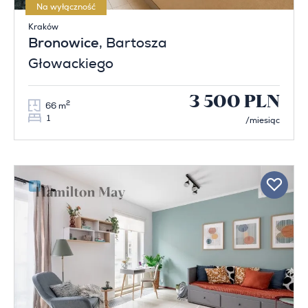
Na wyłączność
Kraków
Bronowice
, Bartosza
Głowackiego
3 500 PLN
2
66 m
1
/miesiąc