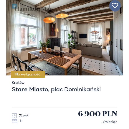
Na wyłączność
Kraków
Stare Miasto
, plac Dominikański
6 900 PLN
2
71 m
1
/miesiąc