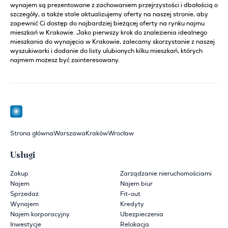
wynajem są prezentowane z zachowaniem przejrzystości i dbałością o
szczegóły, a także stale aktualizujemy oferty na naszej stronie, aby
zapewnić Ci dostęp do najbardziej bieżącej oferty na rynku najmu
mieszkań w Krakowie. Jako pierwszy krok do znalezienia idealnego
mieszkania do wynajęcia w Krakowie, zalecamy skorzystanie z naszej
wyszukiwarki i dodanie do listy ulubionych kilku mieszkań, których
najmem możesz być zainteresowany.
Strona główna
Warszawa
Kraków
Wrocław
Usługi
Zakup
Zarządzanie nieruchomościami
Najem
Najem biur
Sprzedaż
Fit-out
Wynajem
Kredyty
Najem korporacyjny
Ubezpieczenia
Inwestycje
Relokacja