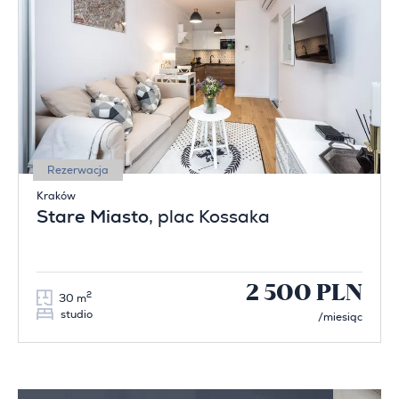
Rezerwacja
Kraków
Stare Miasto
, plac Kossaka
2 500 PLN
2
30 m
studio
/miesiąc