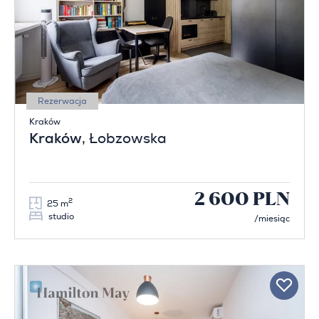
Rezerwacja
Kraków
Kraków
, Łobzowska
2 600 PLN
2
25 m
studio
/miesiąc