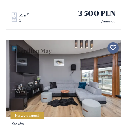
3 500 PLN
2
55 m
1
/miesiąc
Na wyłączność
Kraków