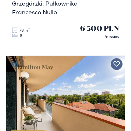
Grzegórzki
, Pułkownika
Francesco Nullo
6 500 PLN
2
78 m
2
/miesiąc