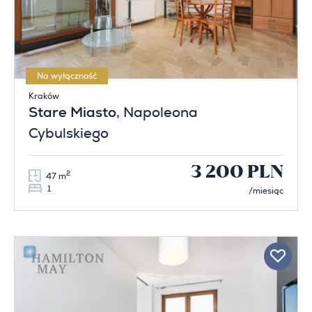
Na wyłączność
Kraków
Stare Miasto
, Napoleona
Cybulskiego
3 200 PLN
2
47 m
1
/miesiąc