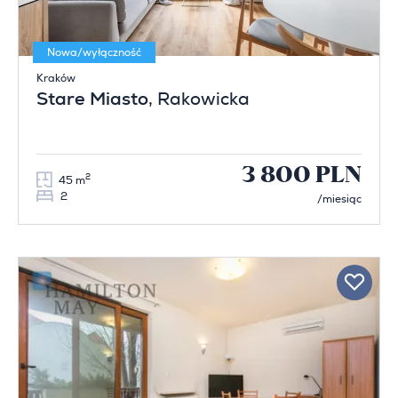
Nowa/wyłączność
Kraków
Stare Miasto
, Rakowicka
3 800 PLN
2
45 m
2
/miesiąc