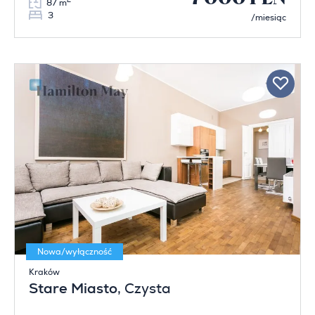
2
87 m
3
/miesiąc
Nowa/wyłączność
Kraków
Stare Miasto
, Czysta