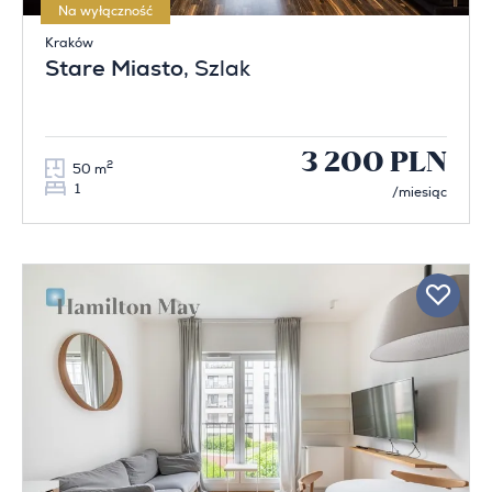
Na wyłączność
Kraków
Stare Miasto
, Szlak
3 200 PLN
2
50 m
1
/miesiąc