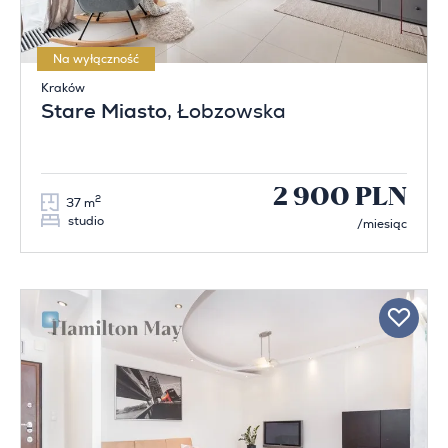
Na wyłączność
Kraków
Stare Miasto
, Łobzowska
2 900 PLN
2
37 m
studio
/miesiąc