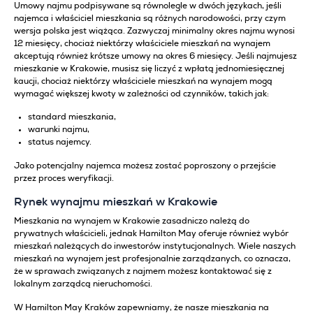
Umowy najmu podpisywane są równolegle w dwóch językach, jeśli
najemca i właściciel mieszkania są różnych narodowości, przy czym
wersja polska jest wiążąca. Zazwyczaj minimalny okres najmu wynosi
12 miesięcy, chociaż niektórzy właściciele mieszkań na wynajem
akceptują również krótsze umowy na okres 6 miesięcy. Jeśli najmujesz
mieszkanie w Krakowie, musisz się liczyć z wpłatą jednomiesięcznej
kaucji, chociaż niektórzy właściciele mieszkań na wynajem mogą
wymagać większej kwoty w zależności od czynników, takich jak:
standard mieszkania,
warunki najmu,
status najemcy.
Jako potencjalny najemca możesz zostać poproszony o przejście
przez proces weryfikacji.
Rynek wynajmu mieszkań w Krakowie
Mieszkania na wynajem w Krakowie zasadniczo należą do
prywatnych właścicieli, jednak Hamilton May oferuje również wybór
mieszkań należących do inwestorów instytucjonalnych. Wiele naszych
mieszkań na wynajem jest profesjonalnie zarządzanych, co oznacza,
że w sprawach związanych z najmem możesz kontaktować się z
lokalnym zarządcą nieruchomości.
W Hamilton May Kraków zapewniamy, że nasze mieszkania na