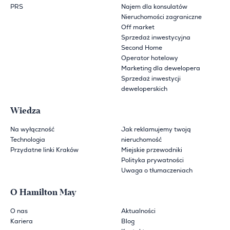
PRS
Najem dla konsulatów
Nieruchomości zagraniczne
Off market
Sprzedaż inwestycyjna
Second Home
Operator hotelowy
Marketing dla dewelopera
Sprzedaż inwestycji
deweloperskich
Wiedza
Na wyłączność
Jak reklamujemy twoją
Technologia
nieruchomość
Przydatne linki Kraków
Miejskie przewodniki
Polityka prywatności
Uwaga o tłumaczeniach
O Hamilton May
O nas
Aktualności
Kariera
Blog