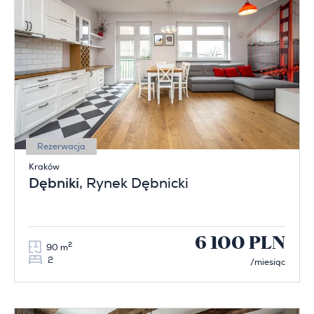
Rezerwacja
Kraków
Dębniki
, Rynek Dębnicki
6 100 PLN
2
90 m
2
/miesiąc