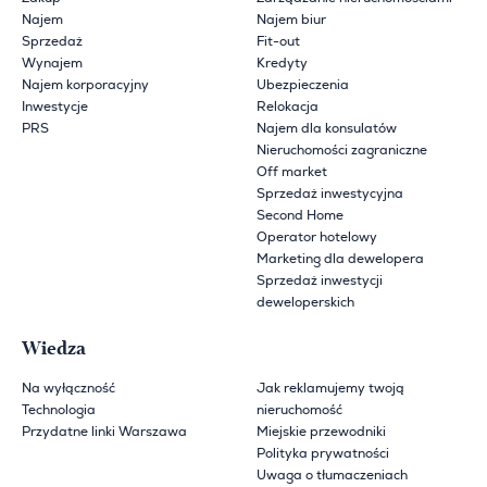
Najem
Najem biur
Sprzedaż
Fit-out
Wynajem
Kredyty
Najem korporacyjny
Ubezpieczenia
Inwestycje
Relokacja
PRS
Najem dla konsulatów
Nieruchomości zagraniczne
Off market
Sprzedaż inwestycyjna
Second Home
Operator hotelowy
Marketing dla dewelopera
Sprzedaż inwestycji
deweloperskich
Wiedza
Na wyłączność
Jak reklamujemy twoją
Technologia
nieruchomość
Przydatne linki Warszawa
Miejskie przewodniki
Polityka prywatności
Uwaga o tłumaczeniach