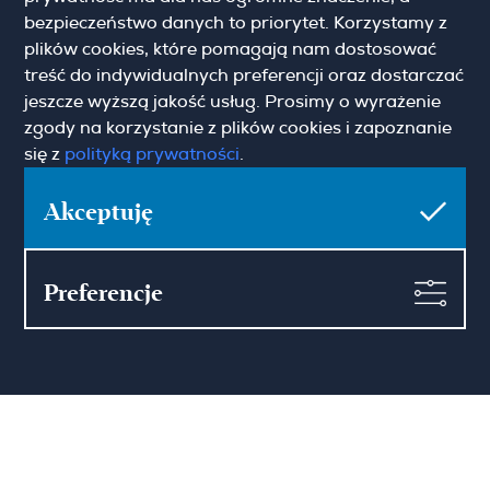
krakow@hamiltonmay.com
bezpieczeństwo danych to priorytet. Korzystamy z
plików cookies, które pomagają nam dostosować
treść do indywidualnych preferencji oraz dostarczać
jeszcze wyższą jakość usług. Prosimy o wyrażenie
zgody na korzystanie z plików cookies i zapoznanie
Hamilton May Wrocław
się z
polityką prywatności
.
Sikorskiego 26-28
Akceptuję
53-656 Wrocław
(+48) 71 727 19 76
wroclaw@hamiltonmay.com
Preferencje
© 2026 Hamilton May. All rights reserved.
Designed by CHALLENGE Studio