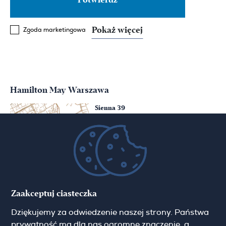
Pokaż więcej
Zgoda marketingowa
Hamilton May Warszawa
Sienna 39
00-121 Warszawa
(+48) 22 428 16 15
warsaw@hamiltonmay.com
Hamilton May Kraków
Zaakceptuj ciasteczka
Cybulskiego 2
Dziękujemy za odwiedzenie naszej strony. Państwa
31-117 Krakow
(+48) 12 426 51 26
prywatność ma dla nas ogromne znaczenie, a