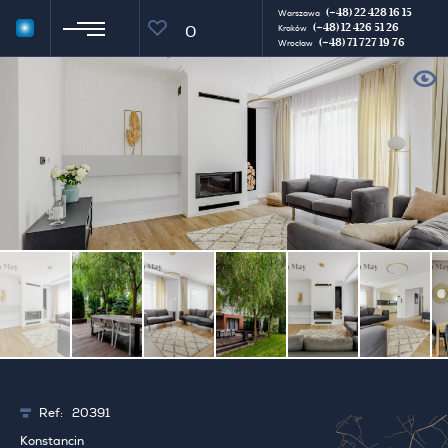
(+48) 22 428 16 15
Warszawa
(+48) 12 426 51 26
0
Kraków
(+48) 71 727 19 76
Wrocław
Ref:
20391
Konstancin