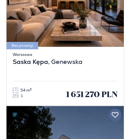
Bez prowizji
Warszawa
Saska Kępa
, Genewska
2
54 m
1 651 270 PLN
1