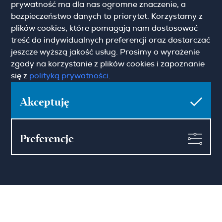
prywatność ma dla nas ogromne znaczenie, a
O nas
Aktualności
bezpieczeństwo danych to priorytet. Korzystamy z
Kariera
Blog
Kontakt
plików cookies, które pomagają nam dostosować
treść do indywidualnych preferencji oraz dostarczać
jeszcze wyższą jakość usług. Prosimy o wyrażenie
zgody na korzystanie z plików cookies i zapoznanie
się z
polityką prywatności
.
Zapisz się do newslettera
Akceptuję
Imię
Preferencje
Email