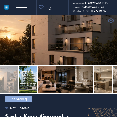
(+48) 22 428 16 15
Warszawa
(+48) 12 426 51 26
0
Kraków
(+48) 71 727 19 76
Wrocław
Bez prowizji
Ref:
23305
Saska Kępa, Genewska