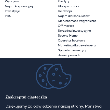
Wynajem
Kredyty
Najem korporacyjny
Ubezpieczenia
Inwestycje
Relokacja
PRS
Najem dla konsulatów
Nieruchomości zagraniczne
Off market
Sprzedaż inwestycyjna
Second Home
Operator hotelowy
Marketing dla dewelopera
Sprzedaż inwestycji
deweloperskich
Wiedza
Na wyłączność
Jak reklamujemy twoją
Technologia
nieruchomość
Przydatne linki Warszawa
Miejskie przewodniki
Polityka prywatności
Uwaga o tłumaczeniach
Zaakceptuj ciasteczka
O Hamilton May
Dziękujemy za odwiedzenie naszej strony. Państwa