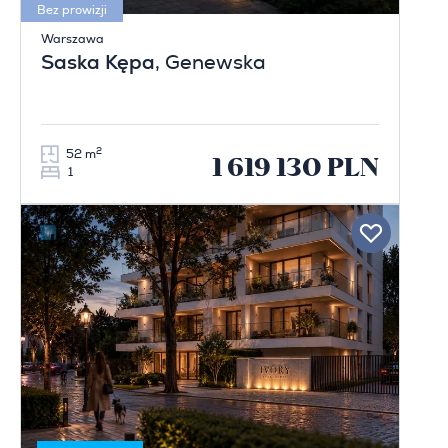
Bez prowizji
Warszawa
Saska Kępa
, Genewska
2
52 m
1 619 130 PLN
1