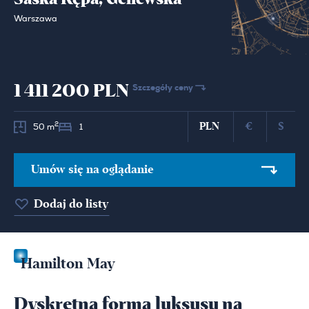
Warszawa
1 411 200 PLN
Szczegóły ceny
PLN
€
$
2
50 m
1
Umów się na oglądanie
Dodaj do listy
Hamilton May
Dyskretna forma luksusu na