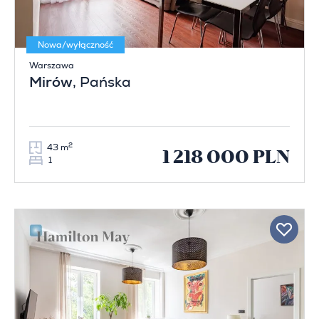
Nowa/wyłączność
Warszawa
Mirów
, Pańska
2
43 m
1 218 000 PLN
1