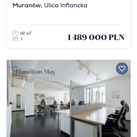
Muranów
, Ulica Inflancka
2
62 m
1 489 000 PLN
1