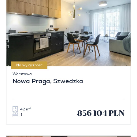
Na wyłączność
Warszawa
Nowa Praga
, Szwedzka
2
42 m
856 104 PLN
1