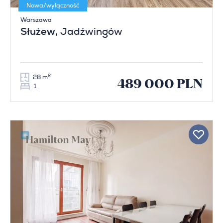
Nowa/wyłączność
Warszawa
Służew
, Jadźwingów
2
28 m
489 000 PLN
1