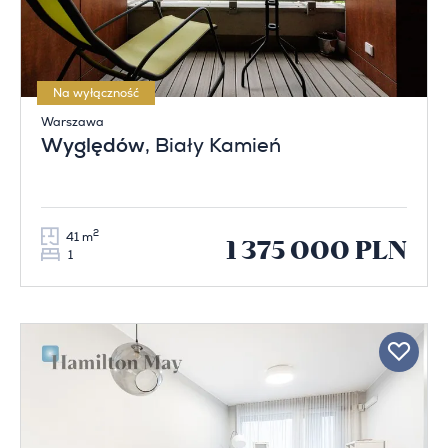
Na wyłączność
Warszawa
Wyględów
, Biały Kamień
2
41 m
1 375 000 PLN
1