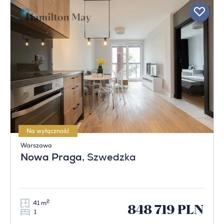
Na wyłączność
Warszawa
Nowa Praga
, Szwedzka
2
41 m
848 719 PLN
1