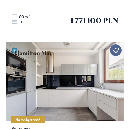
2
89 m
1 771 100 PLN
3
Na wyłączność
Warszawa