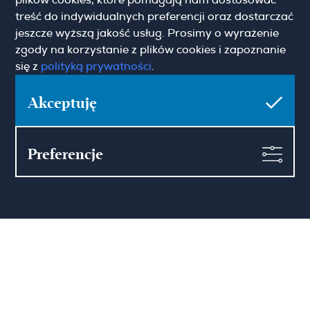
plików cookies, które pomagają nam dostosować
(+48) 22 428 16 15
warsaw@hamiltonmay.com
treść do indywidualnych preferencji oraz dostarczać
jeszcze wyższą jakość usług. Prosimy o wyrażenie
zgody na korzystanie z plików cookies i zapoznanie
się z
polityką prywatności
.
Hamilton May Kraków
Akceptuję
Cybulskiego 2
31-117 Krakow
(+48) 12 426 51 26
krakow@hamiltonmay.com
Preferencje
Hamilton May Wrocław
Sikorskiego 26-28
53-656 Wrocław
(+48) 71 727 19 76
wroclaw@hamiltonmay.com