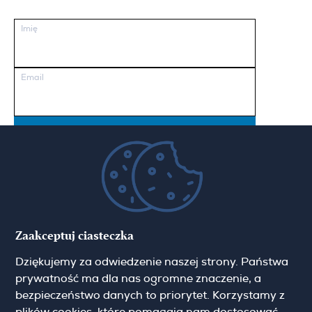
Imię
Email
Pokaż więcej
Zgoda marketingowa
Zaakceptuj ciasteczka
Dziękujemy za odwiedzenie naszej strony. Państwa
Hamilton May Warszawa
prywatność ma dla nas ogromne znaczenie, a
Sienna 39
bezpieczeństwo danych to priorytet. Korzystamy z
00-121 Warszawa