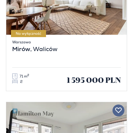
Na wyłączność
Warszawa
Mirów
, Waliców
2
71 m
1 595 000 PLN
2