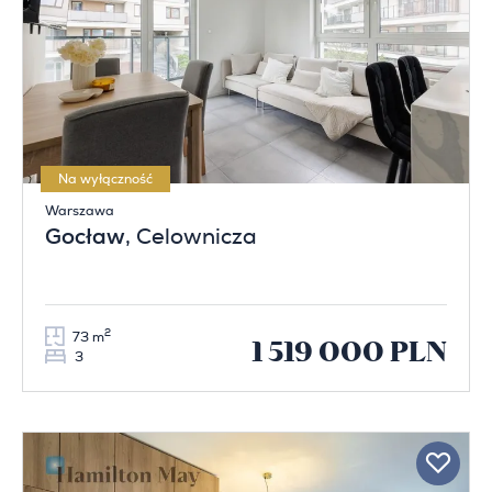
Na wyłączność
Warszawa
Gocław
, Celownicza
2
73 m
1 519 000 PLN
3