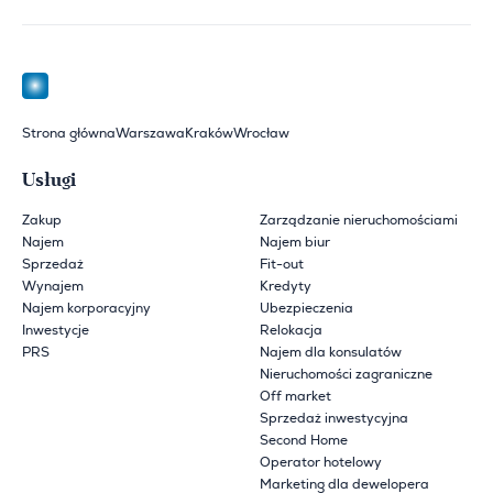
Strona główna
Warszawa
Kraków
Wrocław
Usługi
Zakup
Zarządzanie nieruchomościami
Najem
Najem biur
Sprzedaż
Fit-out
Wynajem
Kredyty
Najem korporacyjny
Ubezpieczenia
Inwestycje
Relokacja
PRS
Najem dla konsulatów
Nieruchomości zagraniczne
Off market
Sprzedaż inwestycyjna
Second Home
Operator hotelowy
Marketing dla dewelopera