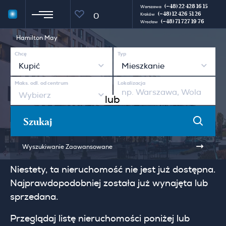
(+48) 22 428 16 15
Warszawa
(+48) 12 426 51 26
0
Kraków
(+48) 71 727 19 76
Wrocław
Hamilton May
Chcę
Typ
Kupić
Mieszkanie
Maks. odl. od centrum
Lokalizacja
Wybierz
lub
Szukaj
Wyszukiwanie Zaawansowane
Niestety, ta nieruchomość nie jest już dostępna.
Najprawdopodobniej została już wynajęta lub
sprzedana.
Przeglądaj listę nieruchomości poniżej lub