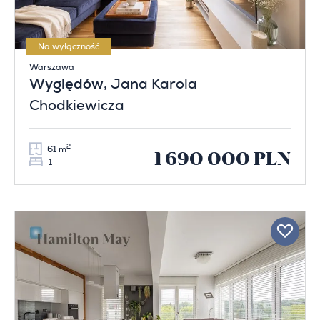
Na wyłączność
Warszawa
Wyględów
, Jana Karola
Chodkiewicza
2
61 m
1 690 000 PLN
1