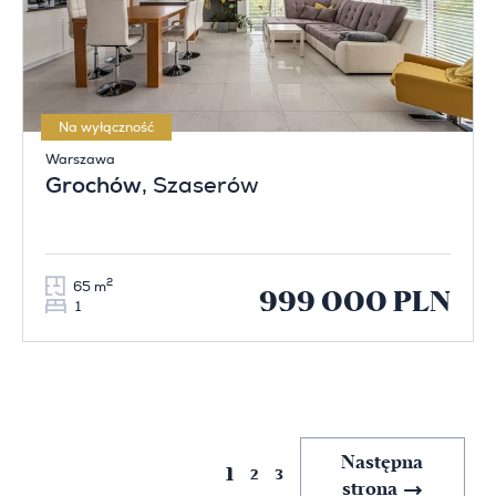
Na wyłączność
Warszawa
Grochów
, Szaserów
2
65 m
999 000 PLN
1
Poprzednia
Następna
1
2
3
strona
strona