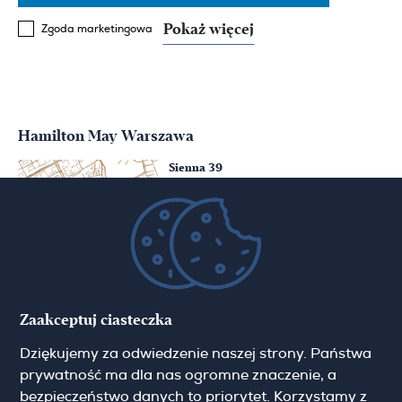
Pokaż więcej
Zgoda marketingowa
Hamilton May Warszawa
Sienna 39
00-121 Warszawa
(+48) 22 428 16 15
warsaw@hamiltonmay.com
Hamilton May Kraków
Zaakceptuj ciasteczka
Cybulskiego 2
Dziękujemy za odwiedzenie naszej strony. Państwa
31-117 Krakow
(+48) 12 426 51 26
prywatność ma dla nas ogromne znaczenie, a
krakow@hamiltonmay.com
bezpieczeństwo danych to priorytet. Korzystamy z