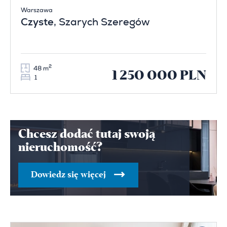
Warszawa
Czyste
, Szarych Szeregów
2
48 m
1 250 000 PLN
1
Chcesz dodać tutaj swoją
nieruchomość?
Dowiedz się więcej