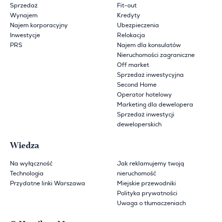
Sprzedaż
Fit-out
Wynajem
Kredyty
Najem korporacyjny
Ubezpieczenia
Inwestycje
Relokacja
PRS
Najem dla konsulatów
Nieruchomości zagraniczne
Off market
Sprzedaż inwestycyjna
Second Home
Operator hotelowy
Marketing dla dewelopera
Sprzedaż inwestycji
deweloperskich
Wiedza
Na wyłączność
Jak reklamujemy twoją
Technologia
nieruchomość
Przydatne linki Warszawa
Miejskie przewodniki
Polityka prywatności
Uwaga o tłumaczeniach