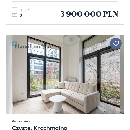
2
113 m
3 900 000 PLN
3
Warszawa
Czyste
, Krochmalna