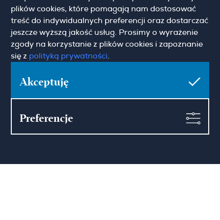
plików cookies, które pomagają nam dostosować
treść do indywidualnych preferencji oraz dostarczać
jeszcze wyższą jakość usług. Prosimy o wyrażenie
zgody na korzystanie z plików cookies i zapoznanie
Hamilton May Wrocław
się z
polityką prywatności
.
Sikorskiego 26-28
53-656 Wrocław
Akceptuję
(+48) 71 727 19 76
wroclaw@hamiltonmay.com
Preferencje
© 2026 Hamilton May. All rights reserved.
Designed by CHALLENGE Studio