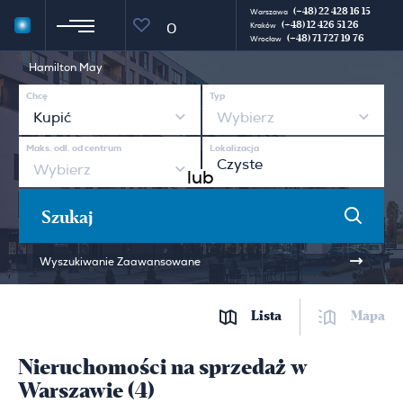
(+48) 22 428 16 15
Warszawa
(+48) 12 426 51 26
0
Kraków
(+48) 71 727 19 76
Wrocław
Hamilton May
Chcę
Typ
Kupić
Wybierz
Maks. odl. od centrum
Lokalizacja
Wybierz
lub
Szukaj
Wyszukiwanie Zaawansowane
Lista
Mapa
Nieruchomości na sprzedaż w
Warszawie (4)