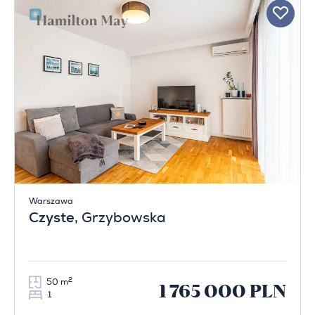
Warszawa
Czyste
, Grzybowska
2
50 m
1 765 000 PLN
1