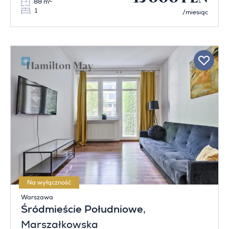
2
88 m
1
/miesiąc
Na wyłączność
Warszawa
Śródmieście Południowe
,
Marszałkowska