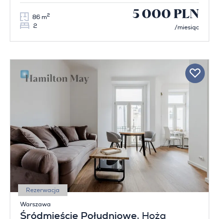
5 000 PLN
2
86 m
2
/miesiąc
Rezerwacja
Warszawa
Śródmieście Południowe
, Hoża