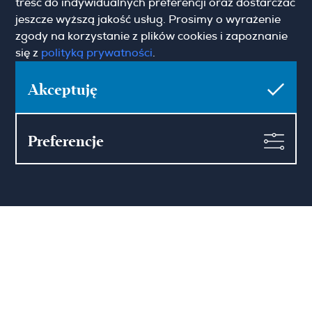
treść do indywidualnych preferencji oraz dostarczać
jeszcze wyższą jakość usług. Prosimy o wyrażenie
Pokaż więcej
Zgoda marketingowa
zgody na korzystanie z plików cookies i zapoznanie
się z
polityką prywatności
.
Akceptuję
Hamilton May Warszawa
Sienna 39
Preferencje
00-121 Warszawa
(+48) 22 428 16 15
warsaw@hamiltonmay.com
Hamilton May Kraków
Cybulskiego 2
31-117 Krakow
(+48) 12 426 51 26
krakow@hamiltonmay.com