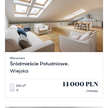
Warszawa
Śródmieście Południowe
,
Wiejska
14 000 PLN
2
156 m
2
/miesiąc