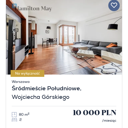
Na wyłączność
Warszawa
Śródmieście Południowe
,
Wojciecha Górskiego
10 000 PLN
2
80 m
2
/miesiąc