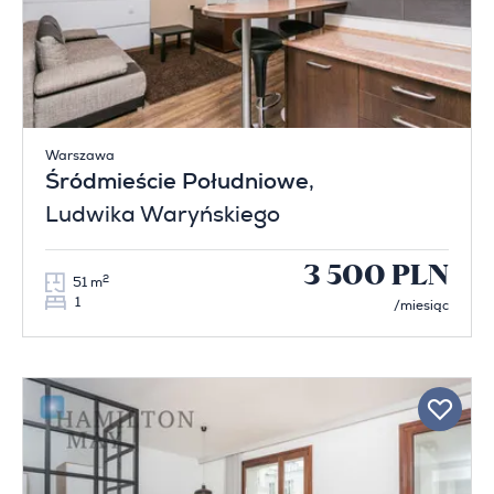
Warszawa
Śródmieście Południowe
,
Ludwika Waryńskiego
3 500 PLN
2
51 m
1
/miesiąc