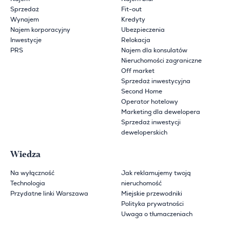
Sprzedaż
Fit-out
Wynajem
Kredyty
Najem korporacyjny
Ubezpieczenia
Inwestycje
Relokacja
PRS
Najem dla konsulatów
Nieruchomości zagraniczne
Off market
Sprzedaż inwestycyjna
Second Home
Operator hotelowy
Marketing dla dewelopera
Sprzedaż inwestycji
deweloperskich
Wiedza
Na wyłączność
Jak reklamujemy twoją
Technologia
nieruchomość
Przydatne linki Warszawa
Miejskie przewodniki
Polityka prywatności
Uwaga o tłumaczeniach