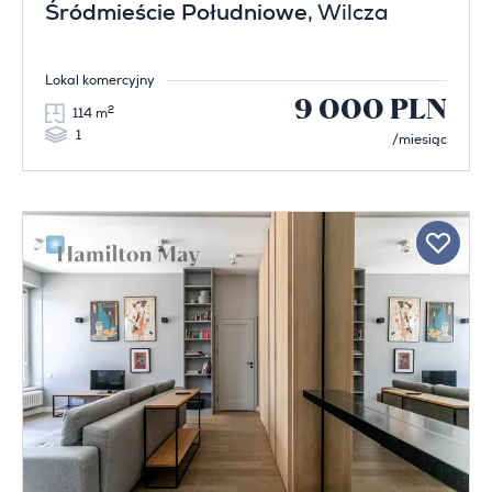
Śródmieście Południowe
, Wilcza
Lokal komercyjny
9 000 PLN
2
114 m
1
/miesiąc