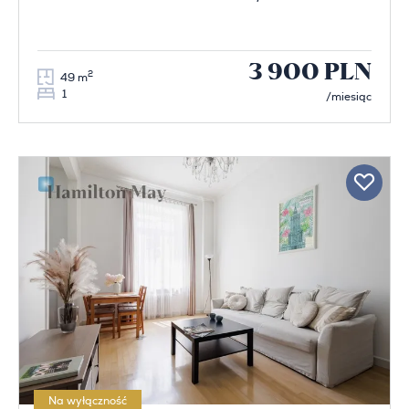
3 900 PLN
2
49 m
1
/miesiąc
Na wyłączność