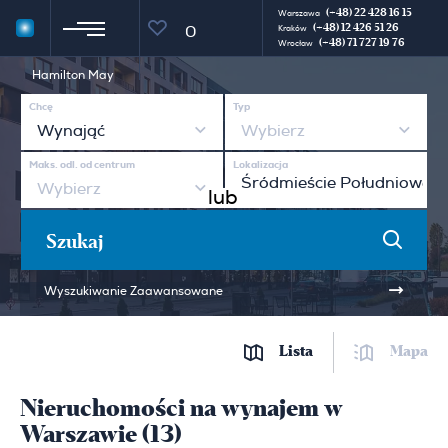
(+48) 22 428 16 15
Warszawa
(+48) 12 426 51 26
0
Kraków
(+48) 71 727 19 76
Wrocław
Hamilton May
Chcę
Typ
Wynająć
Wybierz
Maks. odl. od centrum
Lokalizacja
Wybierz
lub
Szukaj
Wyszukiwanie Zaawansowane
Lista
Mapa
Nieruchomości na wynajem w
Warszawie (13)