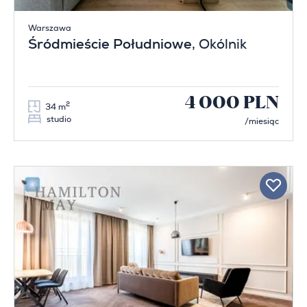
Warszawa
Śródmieście Południowe
, Okólnik
4 000 PLN
2
34 m
studio
/miesiąc