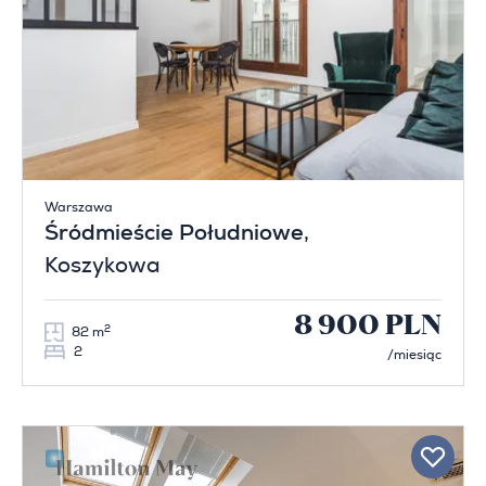
Warszawa
Śródmieście Południowe
,
Koszykowa
8 900 PLN
2
82 m
2
/miesiąc