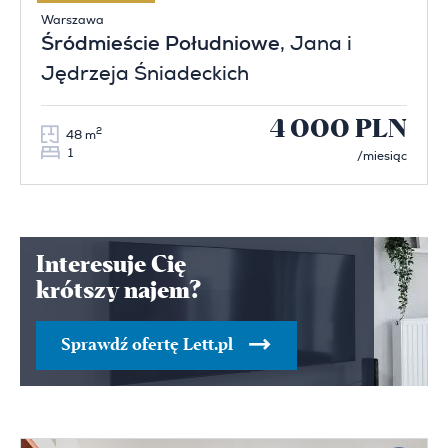
Warszawa
Śródmieście Południowe
, Jana i
Jędrzeja Śniadeckich
4 000 PLN
2
48 m
1
/miesiąc
Interesuje Cię
krótszy najem?
Sprawdź ofertę Lett.pl