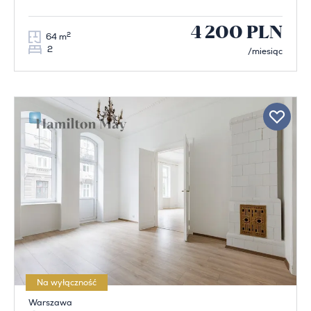
4 200 PLN
2
64 m
2
/miesiąc
Na wyłączność
Warszawa