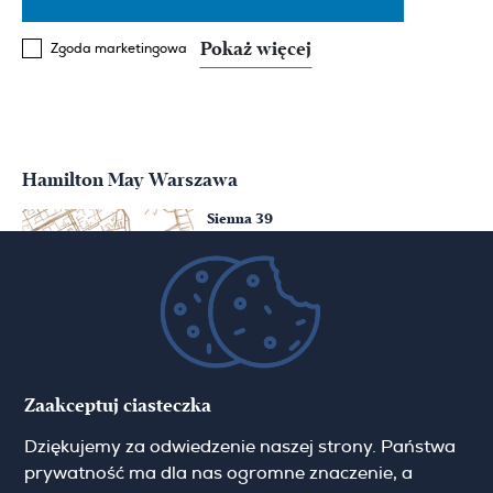
Pokaż więcej
Zgoda marketingowa
Hamilton May Warszawa
Sienna 39
00-121 Warszawa
(+48) 22 428 16 15
warsaw@hamiltonmay.com
Hamilton May Kraków
Zaakceptuj ciasteczka
Cybulskiego 2
Dziękujemy za odwiedzenie naszej strony. Państwa
31-117 Krakow
(+48) 12 426 51 26
prywatność ma dla nas ogromne znaczenie, a
krakow@hamiltonmay.com