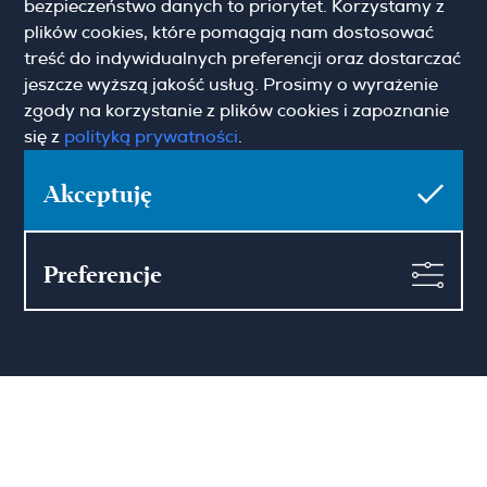
bezpieczeństwo danych to priorytet. Korzystamy z
plików cookies, które pomagają nam dostosować
treść do indywidualnych preferencji oraz dostarczać
jeszcze wyższą jakość usług. Prosimy o wyrażenie
zgody na korzystanie z plików cookies i zapoznanie
Hamilton May Wrocław
się z
polityką prywatności
.
Sikorskiego 26-28
53-656 Wrocław
Akceptuję
(+48) 71 727 19 76
wroclaw@hamiltonmay.com
Preferencje
© 2026 Hamilton May. All rights reserved.
Designed by CHALLENGE Studio