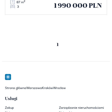
2
87 m
1 990 000 PLN
3
Poprzednia
Następna
1
strona
strona
Strona główna
Warszawa
Kraków
Wrocław
Usługi
Zakup
Zarządzanie nieruchomościami