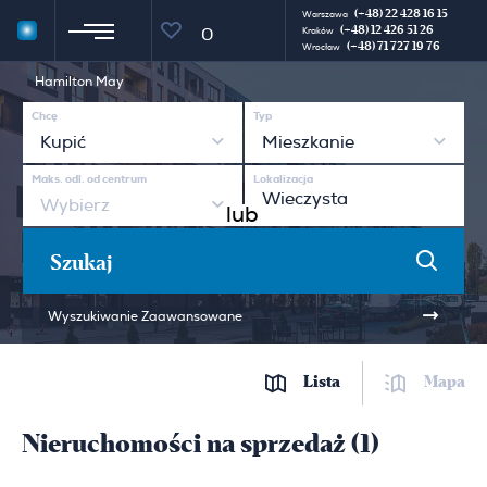
(+48) 22 428 16 15
Warszawa
(+48) 12 426 51 26
0
Kraków
(+48) 71 727 19 76
Wrocław
Hamilton May
Chcę
Typ
Kupić
Mieszkanie
Maks. odl. od centrum
Lokalizacja
Wybierz
lub
Szukaj
Wyszukiwanie Zaawansowane
Lista
Mapa
Nieruchomości na sprzedaż (1)