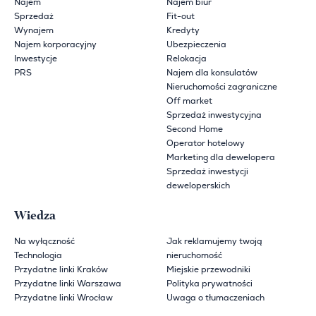
Najem
Najem biur
Sprzedaż
Fit-out
Wynajem
Kredyty
Najem korporacyjny
Ubezpieczenia
Inwestycje
Relokacja
PRS
Najem dla konsulatów
Nieruchomości zagraniczne
Off market
Sprzedaż inwestycyjna
Second Home
Operator hotelowy
Marketing dla dewelopera
Sprzedaż inwestycji
deweloperskich
Wiedza
Na wyłączność
Jak reklamujemy twoją
Technologia
nieruchomość
Przydatne linki Kraków
Miejskie przewodniki
Przydatne linki Warszawa
Polityka prywatności
Przydatne linki Wrocław
Uwaga o tłumaczeniach