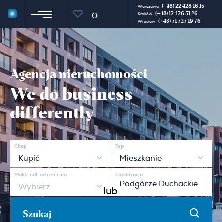
(+48) 22 428 16 15
Warszawa
(+48) 12 426 51 26
0
Kraków
(+48) 71 727 19 76
Wrocław
Agencja nieruchomości
We do business
differently
Chcę
Typ
Kupić
Mieszkanie
Maks. odl. od centrum
Lokalizacja
Wybierz
lub
Szukaj