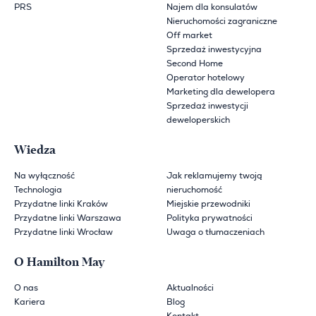
PRS
Najem dla konsulatów
Nieruchomości zagraniczne
Off market
Sprzedaż inwestycyjna
Second Home
Operator hotelowy
Marketing dla dewelopera
Sprzedaż inwestycji
deweloperskich
Wiedza
Na wyłączność
Jak reklamujemy twoją
Technologia
nieruchomość
Przydatne linki Kraków
Miejskie przewodniki
Przydatne linki Warszawa
Polityka prywatności
Przydatne linki Wrocław
Uwaga o tłumaczeniach
O Hamilton May
O nas
Aktualności
Kariera
Blog