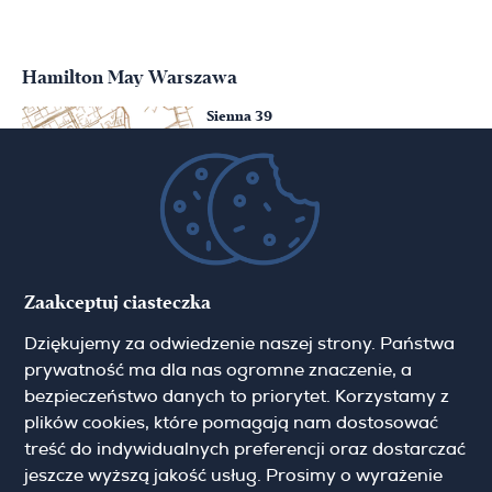
Hamilton May Warszawa
Sienna 39
00-121 Warszawa
(+48) 22 428 16 15
warsaw@hamiltonmay.com
Hamilton May Kraków
Zaakceptuj ciasteczka
Cybulskiego 2
Dziękujemy za odwiedzenie naszej strony. Państwa
31-117 Krakow
(+48) 12 426 51 26
prywatność ma dla nas ogromne znaczenie, a
krakow@hamiltonmay.com
bezpieczeństwo danych to priorytet. Korzystamy z
plików cookies, które pomagają nam dostosować
treść do indywidualnych preferencji oraz dostarczać
jeszcze wyższą jakość usług. Prosimy o wyrażenie