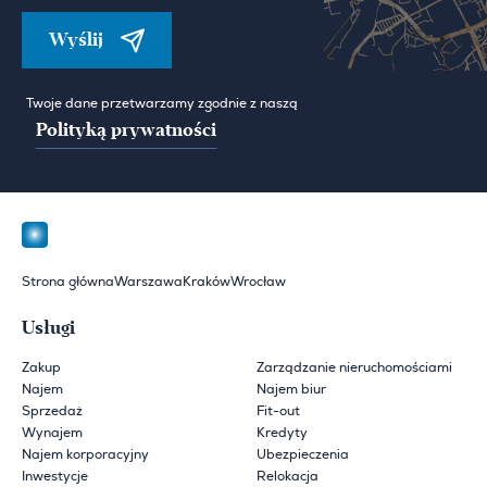
Wyślij
Twoje dane przetwarzamy zgodnie z naszą
Polityką prywatności
Strona główna
Warszawa
Kraków
Wrocław
Usługi
Zakup
Zarządzanie nieruchomościami
Najem
Najem biur
Sprzedaż
Fit-out
Wynajem
Kredyty
Najem korporacyjny
Ubezpieczenia
Inwestycje
Relokacja