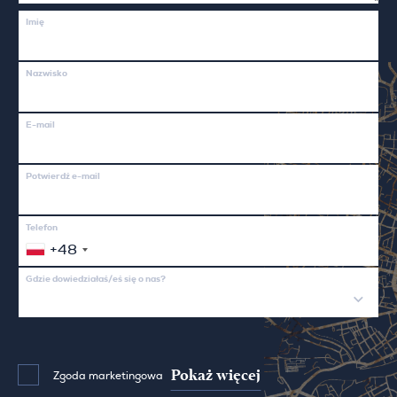
Imię
Nazwisko
E-mail
Potwierdź e-mail
Telefon
+48
Gdzie dowiedziałaś/eś się o nas?
Pokaż więcej
Zgoda marketingowa