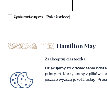
Pokaż więcej
Zgoda marketingowa
Hamilton May
Warszawa
Zaakceptuj ciasteczka
Sienna 39
Dziękujemy za odwiedzenie nasze
00-121 Warszawa
priorytet. Korzystamy z plików c
(+48) 22 428 16 15
warsaw@hamiltonmay.com
jeszcze wyższą jakość usług. Pros
© 2026 Hamilton May. All rights reserved.