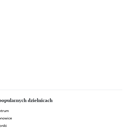
popularnych dzielnicach
ntrum
onowice
niki