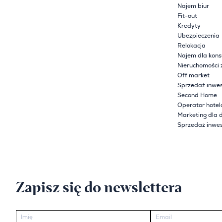
Najem biur
Fit-out
Kredyty
Ubezpieczenia
Relokacja
Najem dla kon
Nieruchomości 
Off market
Sprzedaż inwes
Second Home
Operator hote
Marketing dla 
Sprzedaż inwes
Zapisz się do newslettera
Imię
Email