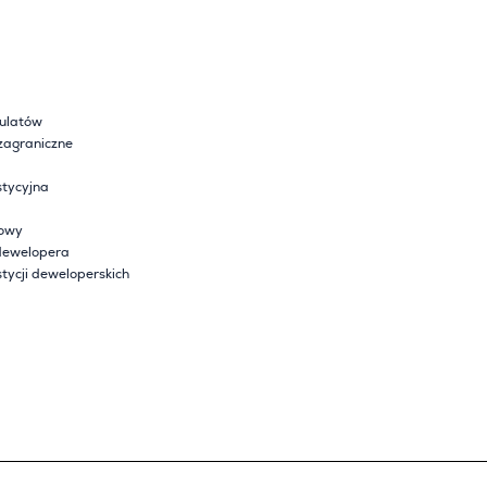
sulatów
zagraniczne
tycyjna
lowy
dewelopera
tycji deweloperskich