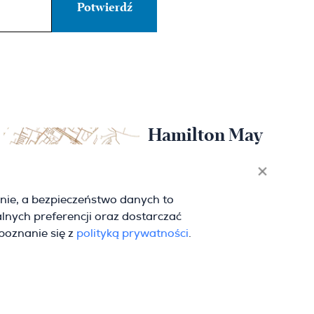
Hamilton May
Wrocław
Sikorskiego 26-28
nie, a bezpieczeństwo danych to
53-656 Wrocław
lnych preferencji oraz dostarczać
(+48) 71 727 19 76
wroclaw@hamiltonmay.com
apoznanie się z
polityką prywatności
.
Designed by CHALLENGE Studio