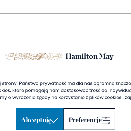
Hamilton May
Kraków
Cybulskiego 2
j strony. Państwa prywatność ma dla nas ogromne znacze
31-117 Krakow
ookies, które pomagają nam dostosować treść do indywidua
(+48) 12 426 51 26
krakow@hamiltonmay.com
imy o wyrażenie zgody na korzystanie z plików cookies i z
Akceptuję
Preferencje