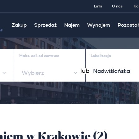
Linki
O nas
Ka
Zakup
Sprzedaż
Najem
Wynajem
Pozostał
w
Maks. odl. od centrum
Lokalizacja
lub
Wybierz
jem w Krakowie (2)