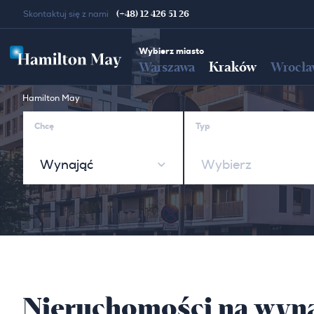
(+48) 12 426 51 26
Skontaktuj się z nami
Wybierz miasto
Kraków
Warszawa
Wrocła
Hamilton May
Chcę
Typ
Wynająć
Wybierz
Nieruchomości na wyna