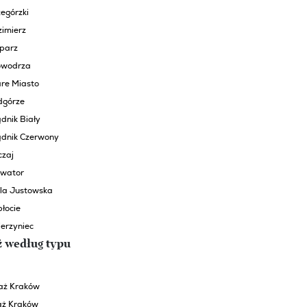
egórzki
zimierz
eparz
rowodrza
are Miasto
dgórze
dnik Biały
ądnik Czerwony
czaj
lwator
la Justowska
łocie
erzyniec
ż według typu
aż Kraków
aż Kraków